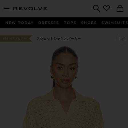
menu - shows more content
Revolve, Apparel & Fashion
Search
NEW TODAY
DRESSES
TOPS
SHOES
SWIMSUIT
お気に
お気に
スウェットシャツとパーカー
#24 ベストセラー