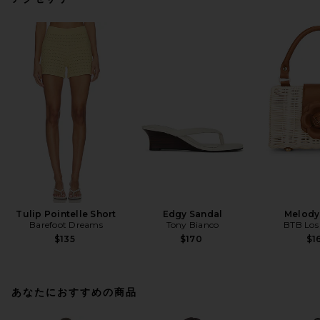
Tulip Pointelle Short
Edgy Sandal
Melody
Barefoot Dreams
Tony Bianco
BTB Los
$135
$170
$1
あなたにおすすめの商品