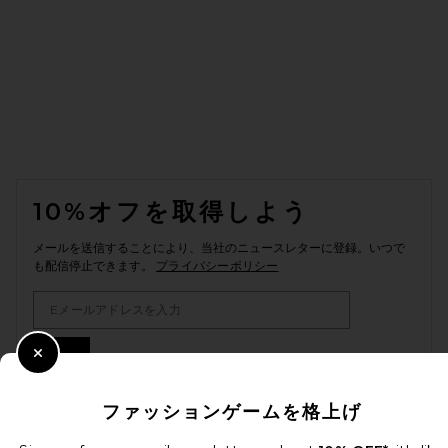
FOOTER
10%オフを取得しよう
メールを送信することにより、当社のニュースレターに登録。いつで
も配信停止できます。
プライバシーポリシー
Email Address
Sign Up
Close Modal
ファッションゲームを格上げ
ja
USD