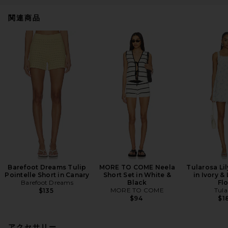
関連商品
Barefoot Dreams Tulip
MORE TO COME Neela
Tularosa Lil
Pointelle Short in Canary
Short Set in White &
in Ivory &
Barefoot Dreams
Black
Flo
MORE TO COME
Tula
$135
$94
$1
アクセサリー