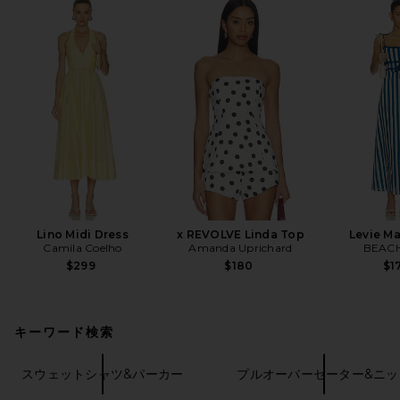
Lino Midi Dress
x REVOLVE Linda Top
Levie Ma
Camila Coelho
Amanda Uprichard
BEACH
$299
$180
$1
キーワード検索
スウェットシャツ&パーカー
プルオーバーセーター&ニッ