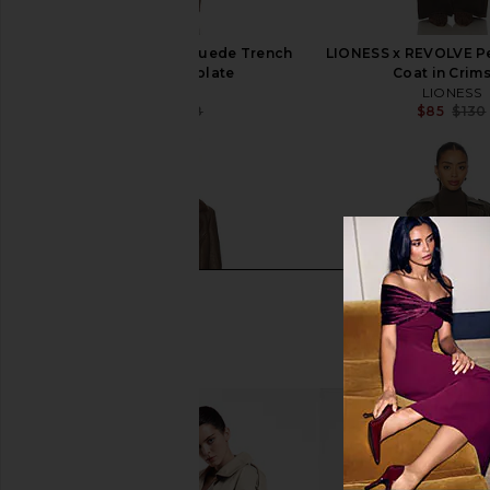
SNDYS Sutton Faux Suede Trench
LIONESS x REVOLVE P
Coat in Chocolate
Coat in Crim
SNDYS
LIONESS
$93
$188
$85
$130
Previous price: