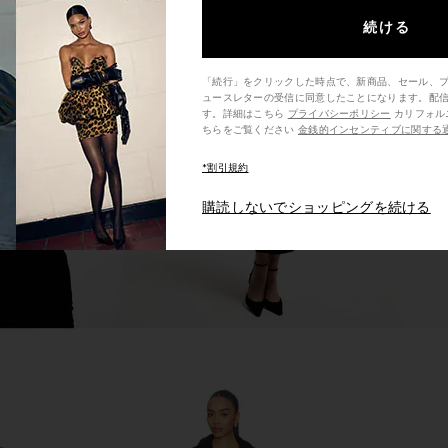
続ける
enny Trench
Bardot Faux Leather Trench Coat in
BY.DYLN T
ve
Chocolate
「続行」をクリックした時点で、新商品、セール、
Bardot
ュースレターの受信に同意したことになります。配
$124
$199
す。詳細はこちら
プライバシーポリシー
カリフォルニア州の消費者の方は、こ
Previous price:
Previous price:
ちらをご覧ください
金銭的インセンティブに関する
*割引規約
購読しないでショッピングを続ける