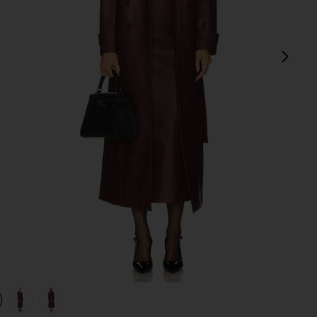
次
view 1 of 4 FAUX LEATHER コート in Burgundy
v