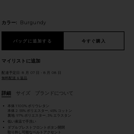
カラー:
Burgundy
のスライド
マイリストに追加
配達予定日: 8 月 07 日 - 8 月 08 日
無料配送 & 返品
詳細
サイズ
ブランドについて
, Cu
本体 1:100% ポリウレタン
本体 2: 55% ポリエスター, 45% コットン
裏地: 97% ポリエスター, 3% エラスタン
低い液温で手洗い
iew 2 of 4 FAUX LEATHER コート in Burgundy
vie
ダブルブレストフロントボタン開閉
取り外し可能なベルトアクセント