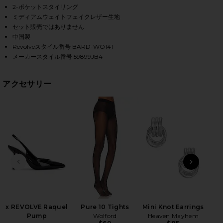
2-ポケットスタイリング
ミディアムウェイトフェイクレザー生地
セット販売ではありません
HARE FAUX LEATHER LONGLINE COAT IN BURGUNDY
HARE FAUX LEATHER LONGLINE COAT IN BURGUNDY 
HARE FAUX LEATHER LONGLINE COAT IN BURGUNDY 
中国製
Revolveスタイル番号 BARD-WO141
メーカースタイル番号 59899JB4
アクセサリー
前のスライド
次のス
x REVOLVE Raquel
Pure 10 Tights
Mini Knot Earrings
Wet
Pump
Wolford
Heaven Mayhem