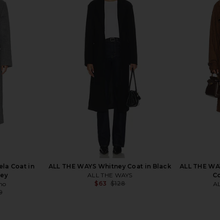
mar Coat in
Bardot Faux Leather Trench Coat in
ALL THE WAY
e
Dark Chocolate
A
el
Bardot
$217
Previous price:
la Coat in
ALL THE WAYS Whitney Coat in Black
ALL THE WA
rey
ALL THE WAYS
Co
$63
$128
ho
A
Previous price:
9
Previous price: