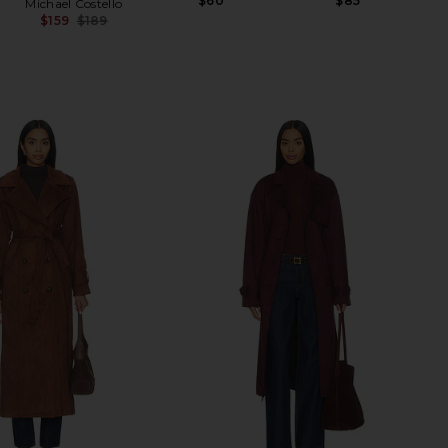
$60
$85
Michael Costello
$159
$189
Previous price: