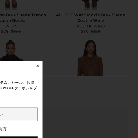
on Faux Suede Trench
ALL THE WAYS Moxie Faux Suede
oat in Mocha
Coat in Wine
SNDYS
ALL THE WAYS
$78
$188
$70
$120
Previous price:
Previ
テム、セール、お得
0%0FFクーポンをプ
両方