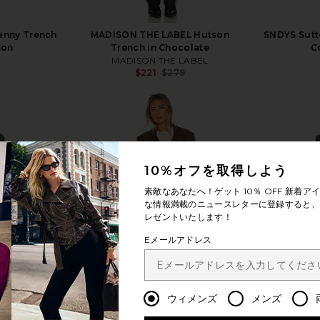
enny Trench
MADISON THE LABEL Hutson
SNDYS Sutt
son
Trench in Chocolate
C
MADISON THE LABEL
$221
$279
Previous price:
Previous price:
10%オフを取得しよう
もっと見る
素敵なあなたへ！ゲット
10％ OFF
新着アイ
な情報満載のニュースレターに登録すると、1
レゼントいたします！
Eメールアドレス
ウィメンズ
メンズ