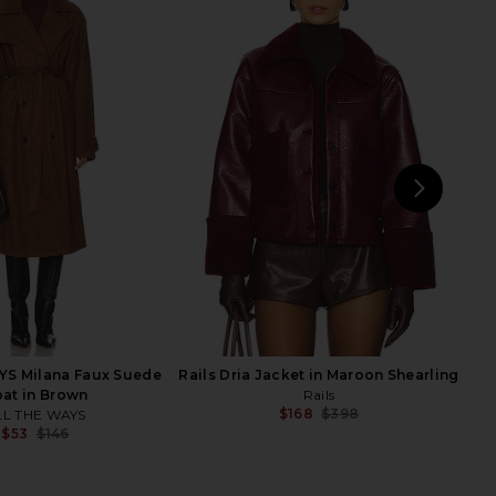
S Nettie Coat in Black
LIONESS Cropped Trencherous
LL THE WAYS
Coat in Mushroom
$57
$138
LIONESS
Previous price:
$109
NEXT
He
YS Milana Faux Suede
Rails Dria Jacket in Maroon Shearling
at in Brown
Rails
$168
$398
LL THE WAYS
Previ
$53
$146
Previous price: