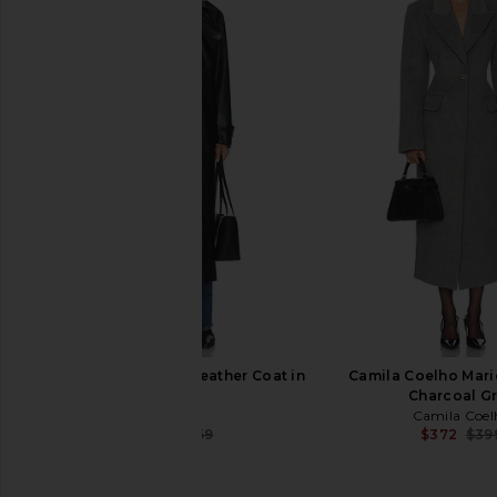
Bardot Faux Leather Trench Coat in
ASTR the Label Glori
Black
Dark Oliv
Bardot
ASTR the Lab
$62
$199
$90
$248
Previous price:
Bardot Reilia Faux Leather Coat in
Camila Coelho Marie
Black
Charcoal G
Bardot
Camila Coel
$95
$269
$372
$39
Previous price: