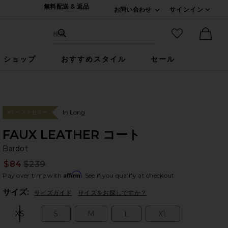
無料配送 & 返品
お問い合わせ
サインイン
Expand For ご連絡
サイト検索
お気に入りア
検索
Ther
ショップ
おすすめスタイル
セール
In Long
#7 ベストセラー
FAUX LEATHER コート
Ba
bran
Bardot
$84
$239
Prev
Affirm
Pay over time with
. See if you qualify at checkout.
Plea
サイズ:
サイズガイド
サイズをお探しですか？
XS
S
M
L
XL
Size:
Size:
Size:
Size:
Size: