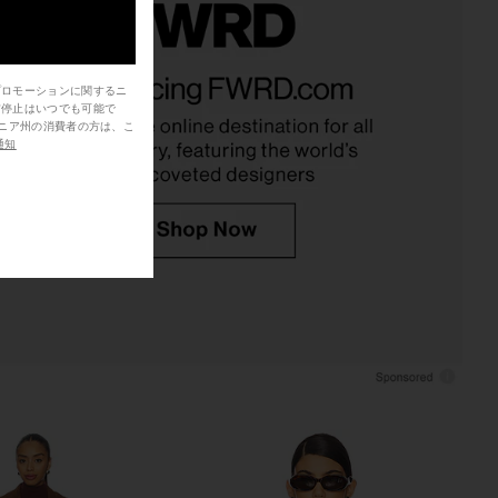
amara Trench Coat in
Bardot Faux Leather Longline Coat
Shiraz
in Chestnut
プロモーションに関するニ
BY.DYLN
Bardot
信停止はいつでも可能で
$251
$275
$84
$269
Previous price:
Previ
通知