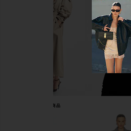
Bardot Faux Leather Trench Coat in
LIONESS x REVOLVE P
Chocolate Brown
Coat in Oli
Bardot
LIONESS
$155
$309
$76
$130
Previous price:
あなたにおすすめの商品