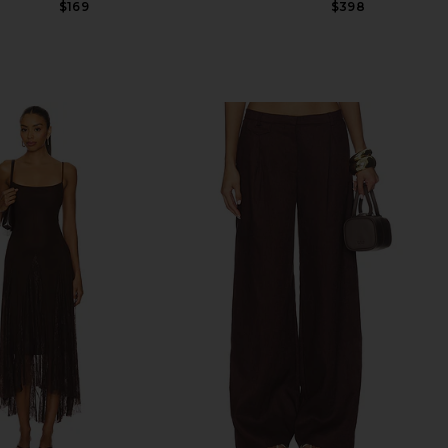
$169
$398