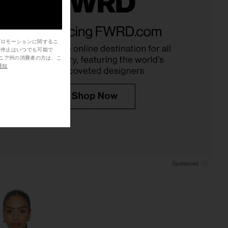
rly Linen Halter Top in
Free People In This Groove Mini
Chocolate
Slip Dress in Tofu
Bardot
Free People
プロモーションに関するニ
$139
$118
信停止はいつでも可能で
通知