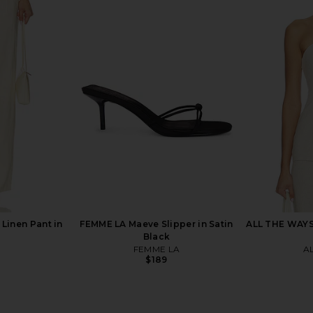
in Black
Jaded London Draped Lace Up
L'Academie
Corset Top in Sand
Jaded London
$170
Linen Pant in
FEMME LA Maeve Slipper in Satin
ALL THE WAYS 
Black
FEMME LA
A
$189