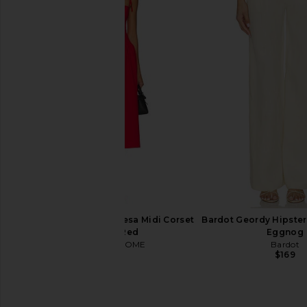
SNDYS Oskar Mini Dress in Lemon
SNDYS Roma Pant 
SNDYS
SNDYS
$103
$98
MORE TO COME Theresa Midi Corset
Bardot Geordy Hipster 
Dress in Red
Eggnog
MORE TO COME
Bardot
$92
$169