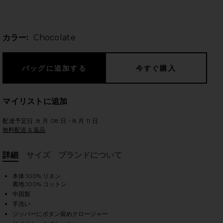
カラー:
Chocolate
のスライド
マイリストに追加
配達予定日: 8 月 08 日 - 8 月 11 日
無料配送 & 返品
詳細
サイズ
ブランドについて
, Cu
本体:100% リネン
裏地:100% コットン
中国製
手洗い
iew 2 of 6 ENYA リネンパンツ in Chocolate
vie
ジッパーにボタン留めクロージャー