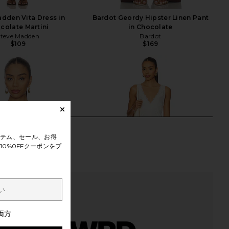
dden Vita Dress in
Bardot Geordy Hipster Linen Pant
colate Martini
in Chocolate
Steve Madden
Bardot
$109
$169
テム、セール、お得
0%0FFクーポンをプ
両方