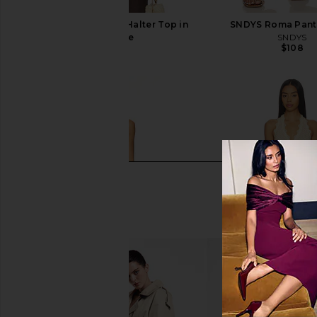
Bardot Rixton Linen Halter Top in
SNDYS Roma Pant 
Chocolate
SNDYS
$108
Bardot
$169