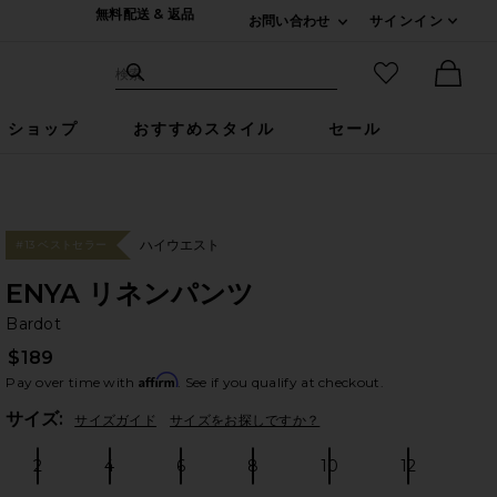
無料配送 & 返品
お問い合わせ
サインイン
Expand For ご連絡
サイト検索
お気に入りア
検索
Ther
ショップ
おすすめスタイル
セール
ハイウエスト
#13 ベストセラー
ENYA リネンパンツ
Ba
bran
Bardot
$189
Affirm
Pay over time with
. See if you qualify at checkout.
Plea
サイズ:
サイズガイド
サイズをお探しですか？
2
4
6
8
10
12
Size:
Size:
Size:
Size:
Size:
Size: