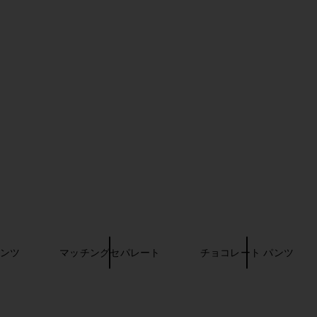
ndal in Dove
SNDYS Roma Pant in Red
Tony Bianco
o
SNDYS
$98
ンツ
マッチングセパレート
チョコレート パンツ