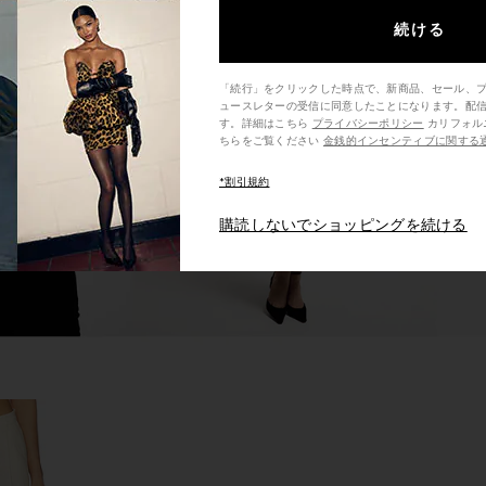
続ける
idi Dress in
LIONESS District Maxi Dress in Onyx
Bardot Cava
ck
Polka
LIONESS
「続行」をクリックした時点で、新商品、セール、
$99
ュースレターの受信に同意したことになります。配
す。詳細はこちら
プライバシーポリシー
カリフォルニア州の消費者の方は、こ
ちらをご覧ください
金銭的インセンティブに関する
*割引規約
購読しないでショッピングを続ける