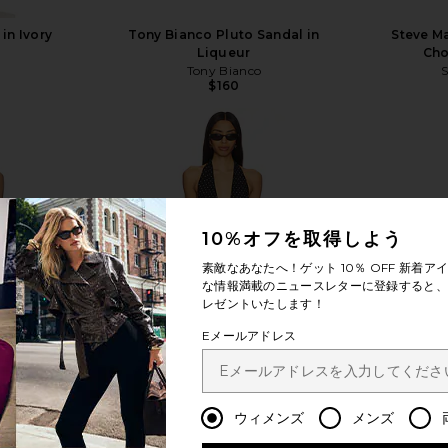
in Ivory
Tony Bianco Pluto Sandal in
Steve Ma
Liqueur
Cho
Tony Bianco
$160
もっと見る
10%オフを取得しよう
素敵なあなたへ！ゲット
10％ OFF
新着アイ
な情報満載のニュースレターに登録すると、1
レゼントいたします！
Eメールアドレス
ウィメンズ
メンズ