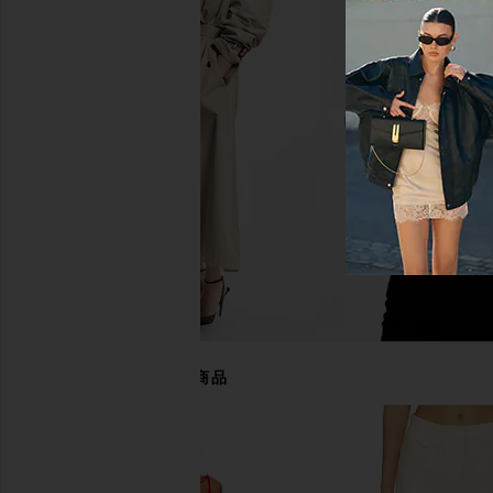
Steve Madden Riyan Dress in
LIONESS Stars Align M
Natural
Honey Che
Steve Madden
LIONESS
$109
$100
あなたにおすすめの商品