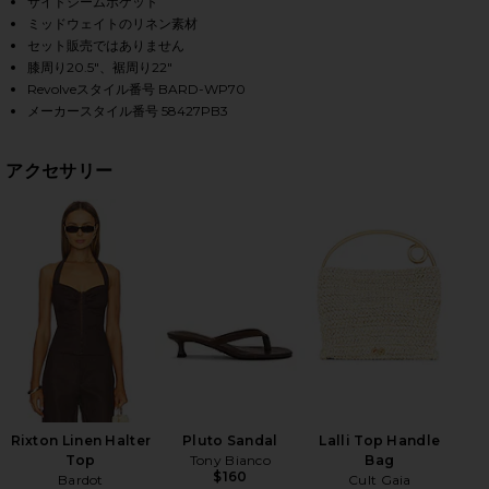
サイドシームポケット
ミッドウェイトのリネン素材
セット販売ではありません
膝周り20.5"、裾周り22"
HARE ENYA LINEN PANT IN CHOCOLATE ON FACEBOO
HARE ENYA LINEN PANT IN CHOCOLATE ON TWITTER
HARE ENYA LINEN PANT IN CHOCOLATE ON PINTERE
Revolveスタイル番号 BARD-WP70
メーカースタイル番号 58427PB3
アクセサリー
Rixton Linen Halter
Pluto Sandal
Lalli Top Handle
Top
Tony Bianco
Bag
$160
Bardot
Cult Gaia