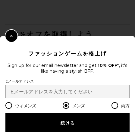
FOOTER
10%オフを取得しよう
Close Modal
メールを送信することにより、当社のニュースレターに登録。いつで
も配信停止できます。
プライバシーポリシー
ファッションゲームを格上げ
Email Address
Sign up for our email newsletter and get
10% OFF*
, it's
like having a stylish BFF.
Sign Up
Eメールアドレス
ja
USD
Change Country Regions Preferences
ウィメンズ
メンズ
両方
続ける
改善にご協力ください！
本日のお買い物に関する簡単なアンケートを実施しております
Let's Go!