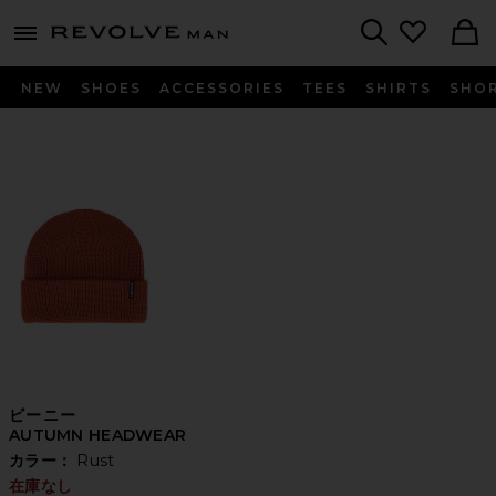
Revolve
menu - shows more content
Search
NEW
SHOES
ACCESSORIES
TEES
SHIRTS
SHO
ビーニー
AUTUMN HEADWEAR
カラー：
Rust
在庫なし