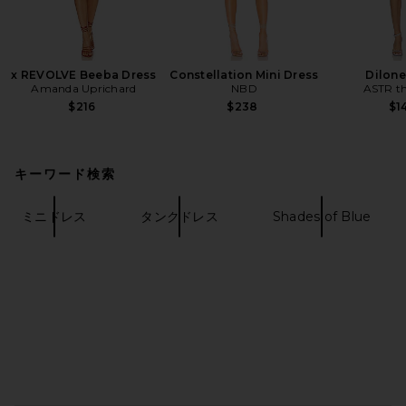
x REVOLVE Beeba Dress
Constellation Mini Dress
Dilone
Amanda Uprichard
NBD
ASTR th
$216
$238
$1
キーワード検索
ミニドレス
タンクドレス
Shades of Blue
FOOTER