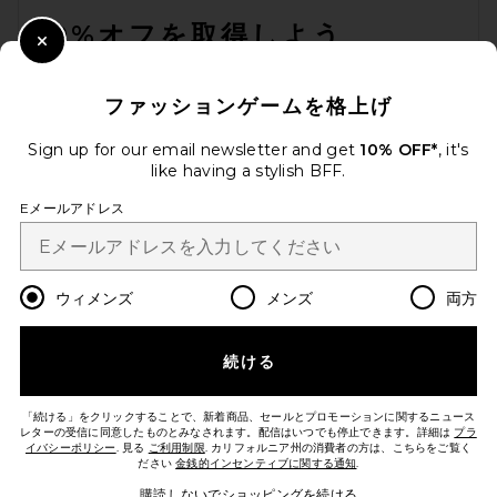
10%オフを取得しよう
Close Modal
メールを送信することにより、当社のニュースレターに登録。いつで
も配信停止できます。
プライバシーポリシー
ファッションゲームを格上げ
Email Address
Sign up for our email newsletter and get
10% OFF*
, it's
like having a stylish BFF.
Sign Up
Eメールアドレス
ja
USD
Change Country Regions Preferences
ウィメンズ
メンズ
両方
続ける
改善にご協力ください！
本日のお買い物に関する簡単なアンケートを実施しております
Let's Go!
「続ける」をクリックすることで、新着商品、セールとプロモーションに関するニュース
レターの受信に同意したものとみなされます。配信はいつでも停止できます。詳細は
プラ
イバシーポリシー
. 見る
ご利用制限
. カリフォルニア州の消費者の方は、こちらをご覧く
ださい
金銭的インセンティブに関する通知
.
カスタマーサービス
購読しないでショッピングを続ける