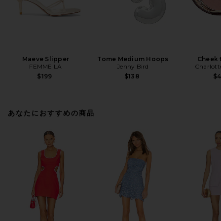
Maeve Slipper
Tome Medium Hoops
Cheek 
FEMME LA
Jenny Bird
Charlott
$199
$138
$
あなたにおすすめの商品