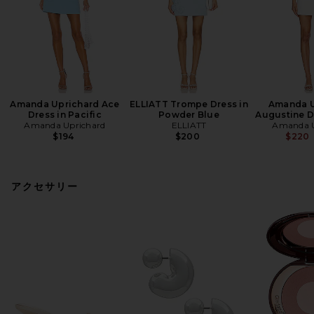
Amanda Uprichard Ace
ELLIATT Trompe Dress in
Amanda U
Dress in Pacific
Powder Blue
Augustine Dr
Amanda Uprichard
ELLIATT
Amanda U
$194
$200
$220
アクセサリー