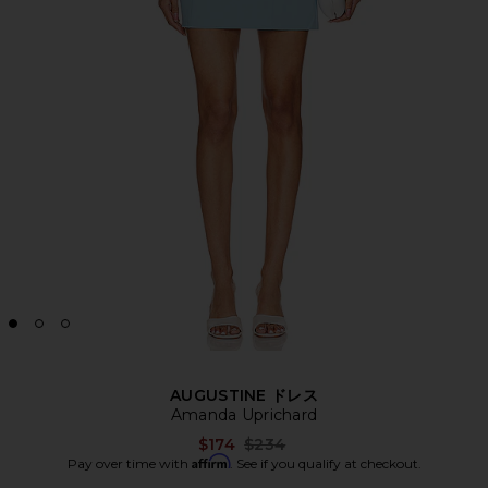
AUGUSTINE ドレス
Amanda Uprichard
Previous price:
$174
$234
Affirm
Pay over time with
. See if you qualify at checkout.