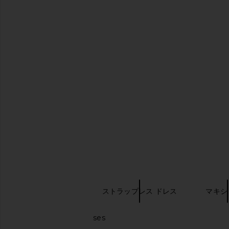
Katie May Surreal Dress in Deep
Lovers and Friends Sl
Sea
Oxblood
Katie May
Lovers and Fri
$250
$300
$31
キーワード検索
ガウンドレス
ストラップレス ドレス
マキシ
Cotton maxi dresses