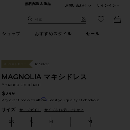
無料配送 & 返品
お問い合わせ
サインイン
Expand For ご連絡
サイト検索
お気に入りア
検索
Visual Search
Ther
ショップ
おすすめスタイル
セール
In Velvet
#1 ベストセラー
MAGNOLIA マキシドレス
Am
bran
Amanda Uprichard
$299
Affirm
Pay over time with
. See if you qualify at checkout.
Plea
サイズ:
サイズガイド
サイズをお探しですか？
XS
S
M
L
XL
Size:
Size:
Size:
Size:
Size: