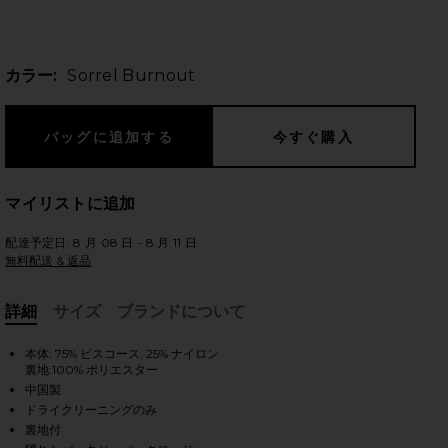
カラー:
Sorrel Burnout
のスライド
マイリストに追加
配達予定日: 8 月 08 日 - 8 月 11 日
無料配送 & 返品
詳細
サイズ
ブランドについて
, Cu
本体: 75% ビスコース, 25% ナイロン
裏地:100% ポリエスター
中国製
ドライクリーニングのみ
iew 2 of 3 MAGNOLIA マキシドレス in Sorrel Burnout
vie
裏地付