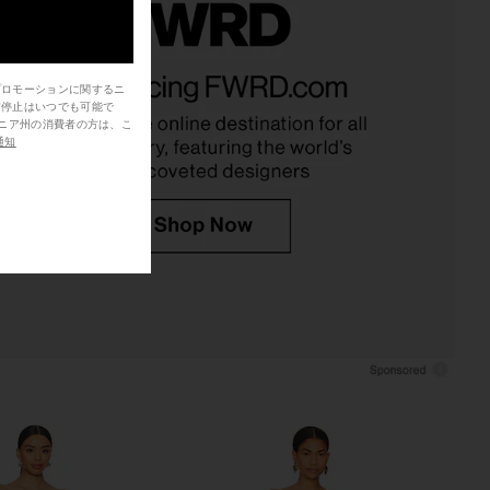
prichard x REVOLVE
Amanda Uprichard X REVOLVE
ress in Cotton Candy
Eden Gown in Juniper Floral
プロモーションに関するニ
nda Uprichard
Amanda Uprichard
信停止はいつでも可能で
$290
$301
通知