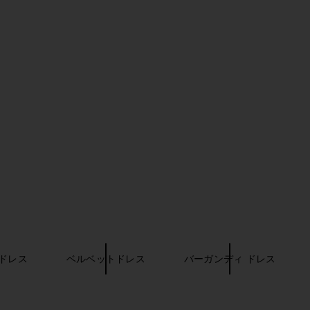
oane Gown in
MAJORELLE Salma Gown in Wine
Amanda Upr
MAJORELLE
$320
ends
Ama
9
Previous price:
ドレス
ベルベットドレス
バーガンディ ドレス