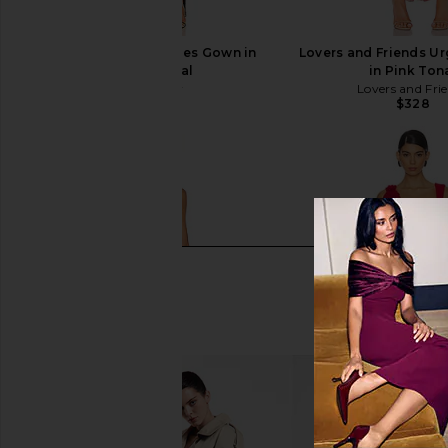
Katie May Baby Cakes Gown in
Lovers and Friends U
Black Floral
in Pink Ton
Katie May
Lovers and Fri
$345
$328