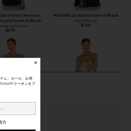
prichard X Revolve
MAJORELLE Salma Gown in Black
Puzzle Gown in Black
MAJORELLE
$320
nda Uprichard
$273
テム、セール、お得
0%0FFクーポンをプ
両方