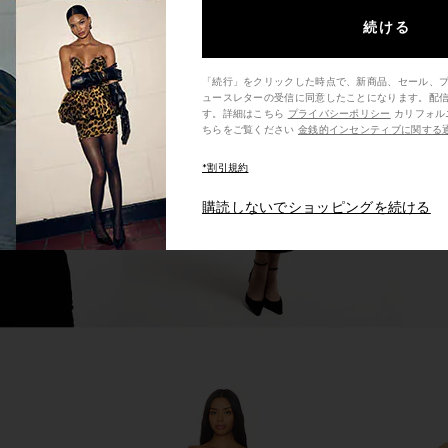
続ける
vanora Gown
Amanda Uprichard x REVOLVE Ivy
Amanda U
Gown in Black
Carlina D
「続行」をクリックした時点で、新商品、セール、
Amanda Uprichard
Ama
ュースレターの受信に同意したことになります。配
$282
す。詳細はこちら
プライバシーポリシー
カリフォルニア州の消費者の方は、こ
ちらをご覧ください
金銭的インセンティブに関する
*割引規約
購読しないでショッピングを続ける