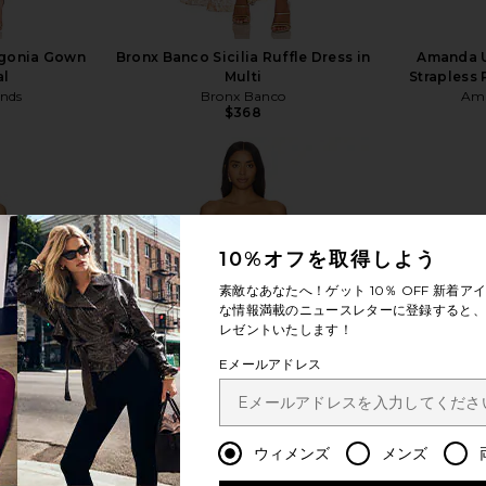
rgonia Gown
Bronx Banco Sicilia Ruffle Dress in
Amanda U
al
Multi
Strapless 
ends
Bronx Banco
Ama
$368
10%オフを取得しよう
もっと見る
素敵なあなたへ！ゲット
10％ OFF
新着アイ
な情報満載のニュースレターに登録すると、1
レゼントいたします！
Eメールアドレス
ウィメンズ
メンズ