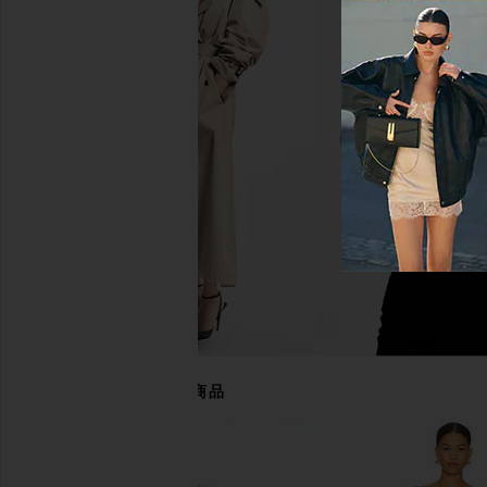
For Love & Lemons X REVOLVE
ELLIATT x REVOLVE E
Bustier Gown in Black
in Red
For Love & Lemons
ELLIATT
$359
$345
あなたにおすすめの商品