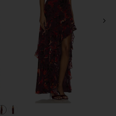
次
view 1 of 3 MAGNOLIA マキシドレス in Sorrel Burnout
v