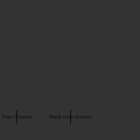
ichard Queen Gown in
Amanda Uprichard x REVOLVE Ivy
Black
Gown in Crimson
nda Uprichard
Amanda Uprichard
$260
$282
Maxi Dresses
Black maxi dresses