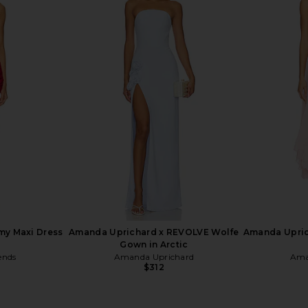
dora Dress in
NBD Shilpa Maxi Dress in Moss
ELLIATT A
Green
NBD
$249
my Maxi Dress
Amanda Uprichard x REVOLVE Wolfe
Amanda Upric
Gown in Arctic
ends
Amanda Uprichard
Ama
$312