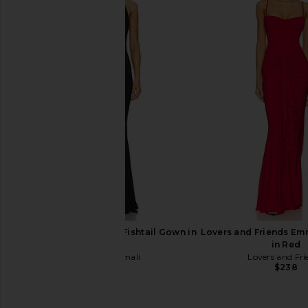
Lovers and Friends Angela Gown in
ELLIATT x REVOLVE Isa
Black
Burgundy
Lovers and Friends
ELLIATT
$330
$260
Norma Kamali Halter Fishtail Gown in
Lovers and Friends Em
Black
in Red
Norma Kamali
Lovers and Fri
$250
$238