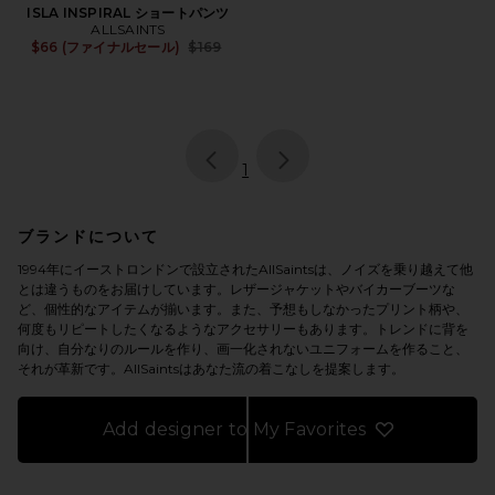
ISLA INSPIRAL ショートパンツ
ALLSAINTS
Previous price:
$66 (ファイナルセール)
$169
page
of 1, currently selected
1
ブランドについて
1994年にイーストロンドンで設立されたAllSaintsは、ノイズを乗り越えて他
とは違うものをお届けしています。レザージャケットやバイカーブーツな
ど、個性的なアイテムが揃います。また、予想もしなかったプリント柄や、
何度もリピートしたくなるようなアクセサリーもあります。トレンドに背を
向け、自分なりのルールを作り、画一化されないユニフォームを作ること、
それが革新です。AllSaintsはあなた流の着こなしを提案します。
Add designer to My Favorites