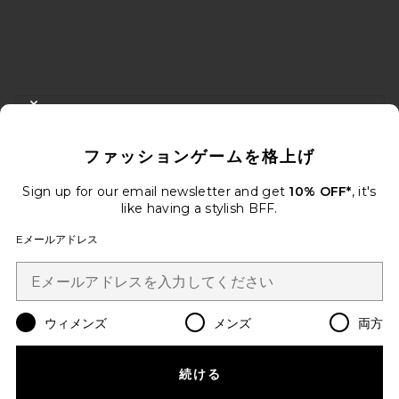
FOOTER
CLOSE MODAL
10%オフを取得しよう
ファッションゲームを格上げ
メールを送信することにより、当社のニュースレターに登録。いつで
も配信停止できます。
プライバシーポリシー
Sign up for our email newsletter and get
10% OFF*
, it's
Email Address
like having a stylish BFF.
Eメールアドレス
Sign Up
ウィメンズ
メンズ
両方
ja
USD
Change Country Regions Preferences
続ける
改善にご協力ください！