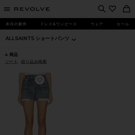
menu - shows more content
Revolve, Apparel & Fashion
Search
本日の新作
ドレス&ワンピース
ウェア
セール
ALLSAINTS
ショートパンツ
4
商品
ソート
絞り込み検索
Favorite ASHER TERRY ショートパンツ