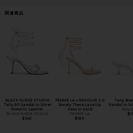
関連商品
BLACK SUEDE STUDIO
FEMME LA x REVOLVE 3.0
Tony Bia
Tally 80 Sandal in Silver
Barely There Lace Up
Sandal in Si
Metallic Leather
Heel in Gold
Tony 
BLACK SUEDE STUDIO
FEMME LA
$1
$345
$189