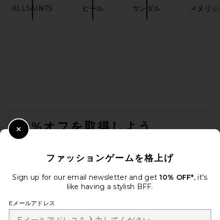
ALLSAINTS
ヒール
サンダル
メタリッ
FOOTER
10%オフを取得しよう
Close Modal
メールを送信することにより、当社のニュースレターに登録。いつで
も配信停止できます。
プライバシーポリシー
ファッションゲームを格上げ
Email Address
Sign up for our email newsletter and get
10% OFF*
, it's
like having a stylish BFF.
Sign Up
Eメールアドレス