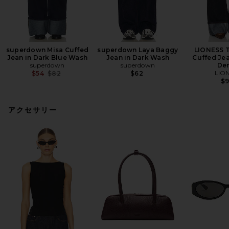
superdown Misa Cuffed
superdown Laya Baggy
LIONESS 
Jean in Dark Blue Wash
Jean in Dark Wash
Cuffed Jea
superdown
superdown
De
Previous price:
LIO
$54
$82
$62
$
アクセサリー