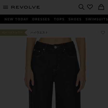
menu - shows more content
Revolve, Apparel & Fashion
Search
NEW TODAY
DRESSES
TOPS
SHOES
SWIMSUIT
お気に
お気に
ハイウエスト
#24 ベストセラー