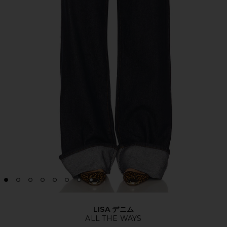
LISA デニム
ALL THE WAYS