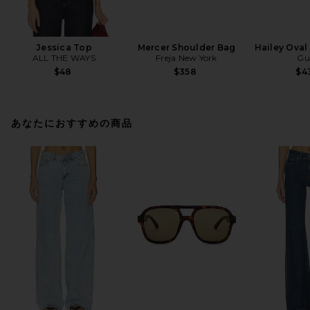
Jessica Top
Mercer Shoulder Bag
Hailey Oval
ALL THE WAYS
Freja New York
Gu
$48
$358
$4
あなたにおすすめの商品