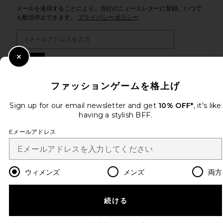
メールを送信することにより、当社のニュースレターに登録。いつで
も配信停止できます。
プライバシーポリシー
Email Address
Sign Up
Close Modal
ファッションゲームを格上げ
Sign up for our email newsletter and get
10% OFF*
, it's like
ja
USD
Change Country Regions Preferences
having a stylish BFF.
Eメールアドレス
改善にご協力ください！
本日のお買い物に関する簡単なアンケートを実施しております
Let's Go!
ウィメンズ
メンズ
両方
カスタマーサービス
続ける
© EMINENT, INC. (A REVOLVE GROUP COMPANY). ALL RIGHTS RESERVED