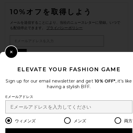
FOOTER
10%オフを取得しよう
メールを送信することにより、当社のニュースレターに登録。いつで
も配信停止できます。
プライバシーポリシー
Email Address
Sign Up
Close Modal
ELEVATE YOUR FASHION GAME
Sign up for our email newsletter and get
10% OFF*
, it's like
ja
USD
Change Country Regions Preferences
having a stylish BFF.
Eメールアドレス
改善にご協力ください！
本日のお買い物に関する簡単なアンケートを実施しております
Let's Go!
ウィメンズ
メンズ
両方
カスタマーサービス