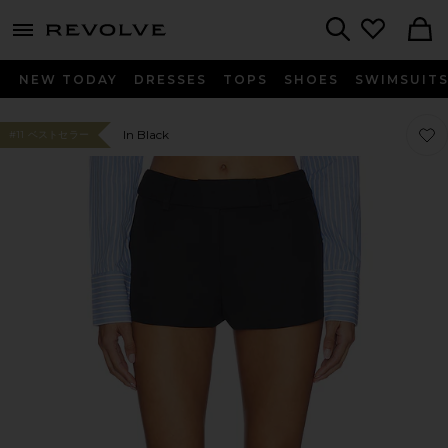
menu - shows more content
Revolve, Apparel & Fashion
Search
NEW TODAY
DRESSES
TOPS
SHOES
SWIMSUIT
お気に
お気に
In Black
#11 ベストセラー