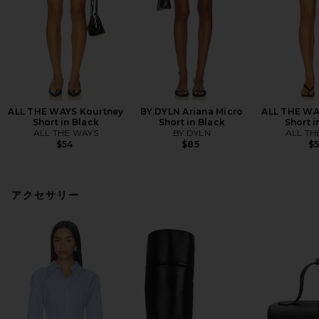
ALL THE WAYS Kourtney
BY.DYLN Ariana Micro
ALL THE WA
Short in Black
Short in Black
Short i
ALL THE WAYS
BY.DYLN
ALL TH
$54
$85
$
アクセサリー