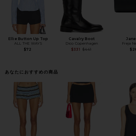
Ellie Button Up Top
Cavalry Boot
Jane
ALL THE WAYS
Dico Copenhagen
Freja N
Previous price:
$72
$331
$441
$2
あなたにおすすめの商品