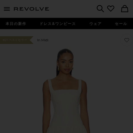
menu - shows more content
Revolve, Apparel & Fashion
Search
本日の新作
ドレス&ワンピース
ウェア
セール
お気に
お気に
In Midi
#21 ベストセラー