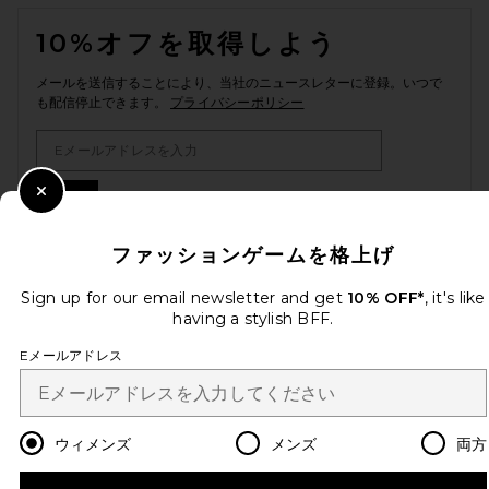
FOOTER
10%オフを取得しよう
メールを送信することにより、当社のニュースレターに登録。いつで
も配信停止できます。
プライバシーポリシー
Email Address
Sign Up
Close Modal
ファッションゲームを格上げ
Sign up for our email newsletter and get
10% OFF*
, it's like
ja
USD
Change Country Regions Preferences
having a stylish BFF.
Eメールアドレス
改善にご協力ください！
本日のお買い物に関する簡単なアンケートを実施しております
Let's Go!
ウィメンズ
メンズ
両方
カスタマーサービス