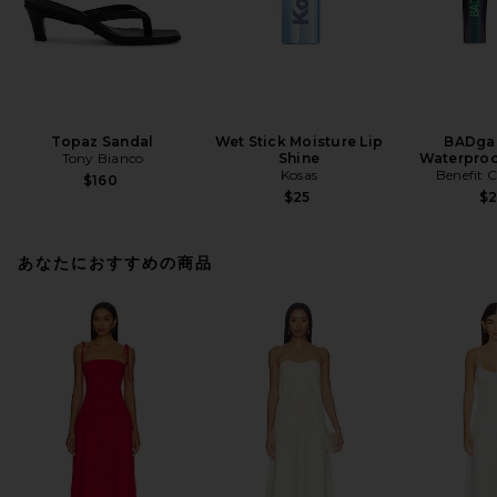
Topaz Sandal
Wet Stick Moisture Lip
BADgal
Tony Bianco
Shine
Waterproo
Kosas
Benefit 
$160
$25
$
あなたにおすすめの商品