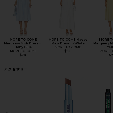
MORE TO COME
MORE TO COME Maeve
MORE T
Margaery Midi Dress in
Maxi Dress in White
Margaery Mi
Baby Blue
MORE TO COME
Yel
MORE TO COME
MORE T
$98
$78
$
アクセサリー