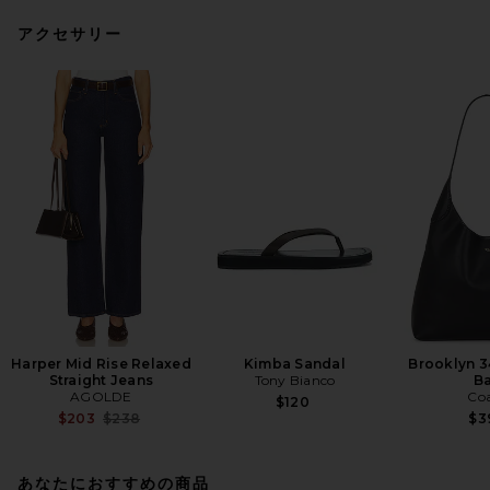
アクセサリー
Harper Mid Rise Relaxed
Kimba Sandal
Brooklyn 3
Straight Jeans
Tony Bianco
B
AGOLDE
Co
$120
Previous price:
$203
$238
$3
あなたにおすすめの商品