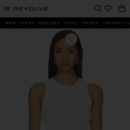
menu - shows more content
Revolve, Apparel & Fashion
Search
NEW TODAY
DRESSES
TOPS
SHOES
SWIMSUIT
お気に入り LEIGH トップ