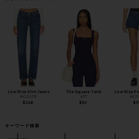
Low Rise Slim Jeans
The Square Tank
Low Rise Pa
AGOLDE
437
AGO
$248
$90
$1
キーワード検索