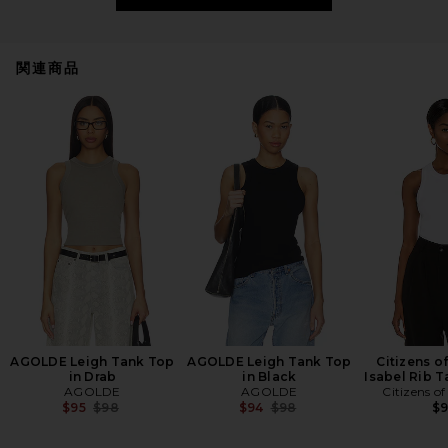
関連商品
AGOLDE Leigh Tank Top
AGOLDE Leigh Tank Top
Citizens o
in Drab
in Black
Isabel Rib T
AGOLDE
AGOLDE
Citizens o
Previous price:
Previous price:
$95
$98
$94
$98
$