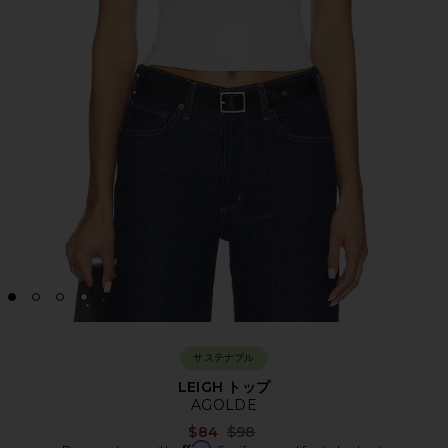
サステナブル
LEIGH トップ
AGOLDE
Previous price:
$84
$98
Affirm