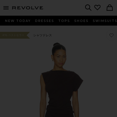
menu - shows more content
Revolve, Apparel & Fashion
Search
NEW TODAY
DRESSES
TOPS
SHOES
SWIMSUIT
お気に
お気に
シャツドレス
#76 ベストセラー