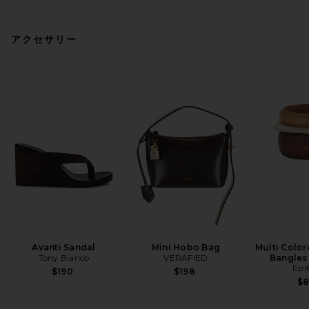
アクセサリー
Avanti Sandal
Mini Hobo Bag
Multi Colo
Tony Bianco
VERAFIED
Bangles 
Epi
$190
$198
$