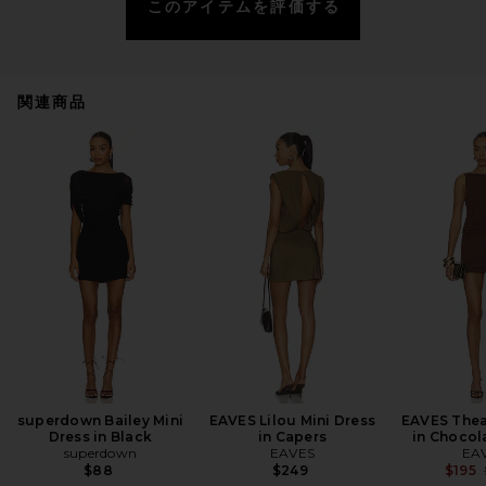
このアイテムを評価する
関連商品
superdown Bailey Mini
EAVES Lilou Mini Dress
EAVES Thea
Dress in Black
in Capers
in Chocol
superdown
EAVES
EA
$88
$249
$195