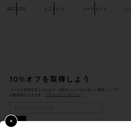
AGOLDE
ミニドレス
シャツドレス
シ
FOOTER
10%オフを取得しよう
メールを送信することにより、当社のニュースレターに登録。いつで
も配信停止できます。
プライバシーポリシー
Email Address
Sign Up
Close Modal