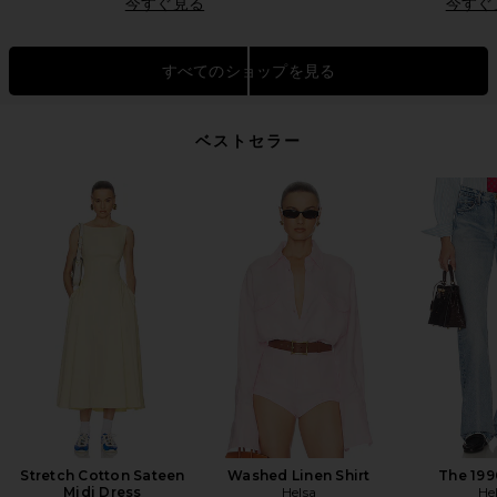
今すぐ見る
今すぐ
すべてのショップを見る
ベストセラー
Stretch Cotton Sateen
Washed Linen Shirt
The 199
Midi Dress
Helsa
He