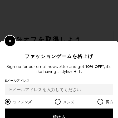
FOOTER
10%オフを取得しよう
Close Modal
メールを送信することにより、当社のニュースレターに登録。いつで
も配信停止できます。
プライバシーポリシー
ファッションゲームを格上げ
Email Address
Sign up for our email newsletter and get
10% OFF*
, it's
like having a stylish BFF.
Sign Up
Eメールアドレス
ja
USD
Change Country Regions Preferences
ウィメンズ
メンズ
両方
続ける