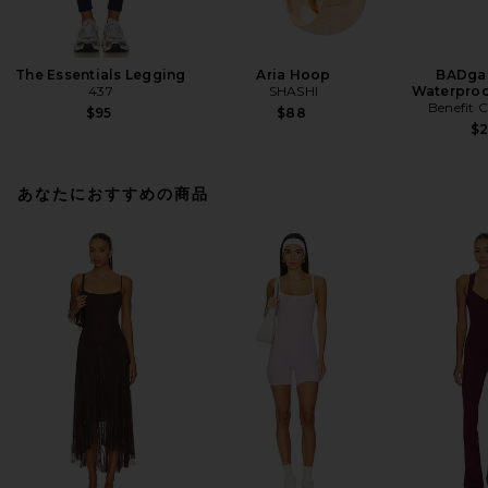
The Essentials Legging
Aria Hoop
BADgal
437
SHASHI
Waterproo
Benefit 
$95
$88
$
あなたにおすすめの商品