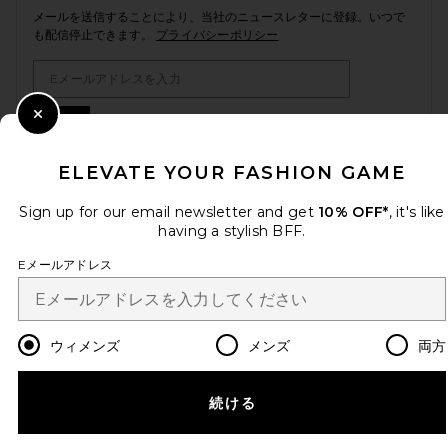
メールを送信することにより、当社のニュースレターに登録。いつで
も配信停止できます。
プライバシーポリシー
Email Address
Sign Up
Close Modal
ELEVATE YOUR FASHION GAME
Sign up for our email newsletter and get
10% OFF*
, it's like
ja
USD
Change Country Regions Preferences
having a stylish BFF.
Eメールアドレス
改善にご協力ください！
本日のお買い物に関する簡単なアンケートを実施しております
Let's Go!
ウィメンズ
メンズ
両方
カスタマーサービス
続ける
© EMINENT, INC. (A REVOLVE GROUP COMPANY). ALL RIGHTS RESERVED