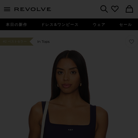
menu - shows more content
Revolve, Apparel & Fashion
Search
本日の新作
ドレス&ワンピース
ウェア
セール
お気
お気
In Tops
#2 ベストセラー