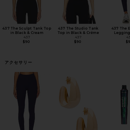
437 The Sculpt Tank Top
437 The Studio Tank
437 The E
in Black & Cream
Top in Black & Créme
Legging
437
437
4
$90
$90
$
アクセサリー