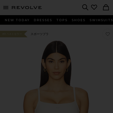
menu - shows more content
Revolve, Apparel & Fashion
Search
NEW TODAY
DRESSES
TOPS
SHOES
SWIMSUIT
お気に
お気に
スポーツブラ
#9 ベストセラー