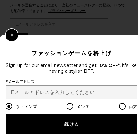
メールを送信することにより、当社のニュースレターに登録。いつで
も配信停止できます。
プライバシーポリシー
Email Address
Sign Up
Close Modal
ファッションゲームを格上げ
Sign up for our email newsletter and get
10% OFF*
, it's like
ja
USD
Change Country Regions Preferences
having a stylish BFF.
Eメールアドレス
改善にご協力ください！
本日のお買い物に関する簡単なアンケートを実施しております
Let's Go!
ウィメンズ
メンズ
両方
カスタマーサービス
続ける
© EMINENT, INC. (A REVOLVE GROUP COMPANY). ALL RIGHTS RESERVED