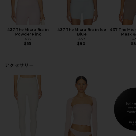
437 The Micro Bra in
437 The Micro Bra in Ice
437 The Micr
Powder Pink
Blue
Mask &
437
437
4
$65
$80
$
アクセサリー