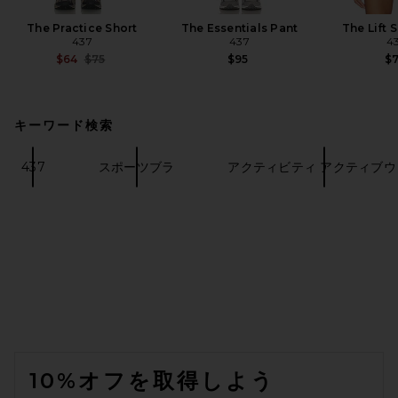
The Practice Short
The Essentials Pant
The Lift 
437
437
4
Previous price:
$64
$75
$95
$
キーワード検索
437
スポーツブラ
アクティビティ アクティブウ
FOOTER
10%オフを取得しよう